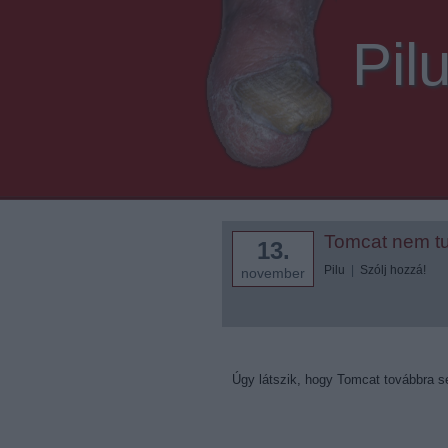
Pil
Tomcat nem tud
13.
Pilu
|
Szólj hozzá!
november
Úgy látszik, hogy Tomcat továbbra se