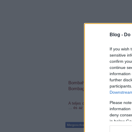
Blog -
Do 
If you wish 
sensitive in
confirm you
continue se
information 
further disc
Bombahír TV: Egy fideszes ö
participants
Bombagyár
on
Vimeo
.
Downstream 
Please note
A teljes cikk…
…
és az előzménye...
information 
deny consent
in below Go