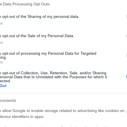
ó
bombahir
Ideál is
l Data Processing Opt Outs
Kussolás
Marika vá
o opt-out of the Sharing of my personal data.
Prosti
Rokonlát
In
Valaki mo
o opt-out of the Sale of my Personal Data.
In
Fácsebuk
to opt-out of processing my Personal Data for Targeted
ing.
pilu.blog
In
Itt minden simán
Pánikgomb
o opt-out of Collection, Use, Retention, Sale, and/or Sharing
ebb
megy
ersonal Data that Is Unrelated with the Purposes for which it
. a
lected.
 a
Out
.
consents
Reklámozd a saj
Mi ez a para?
o allow Google to enable storage related to advertising like cookies on
Minden a
evice identifiers in apps.
forgatókönyv
szerint zajlik.
Archívu