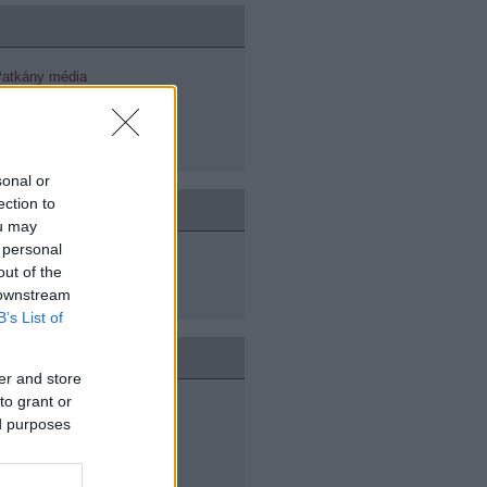
 Patkány média
Elnök úr
- HÉTKÖZNAPOK BÁJA - új
 Májszpészen
sonal or
ection to
ou may
 personal
out of the
 downstream
B’s List of
OPTEN
er and store
to grant or
élküled
ed purposes
l a polgárháborúban
 játszótere
 humános