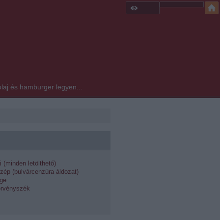
laj és hamburger legyen...
i (minden letölthető)
zép (bulvárcenzúra áldozat)
dge
örvényszék