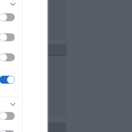
lik
ogatás
ndja ki végre
át oldaladat is
m