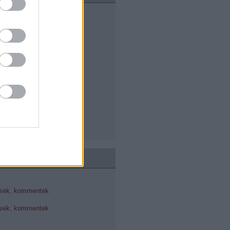
cius
(
1
)
uár
(
1
)
cius
(
1
)
uár
(
1
)
ár
(
4
)
cember
(
7
)
vember
(
3
)
óber
(
3
)
ptember
(
5
)
usztus
(
4
)
us
(
6
)
us
(
2
)
sek
,
kommentek
sek
,
kommentek