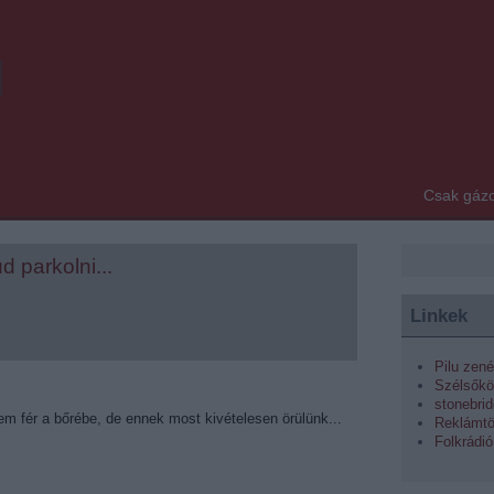
u
Csak gázo
 parkolni...
Linkek
Pilu zené
Szélsőkö
stonebri
m fér a bőrébe, de ennek most kivételesen örülünk...
Reklámt
Folkrádió