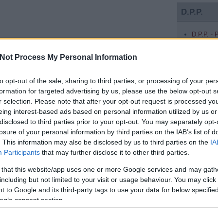
D.P.P.
D.P.P. -
D.P.P. - 
D.P.P. 
Not Process My Personal Information
D.P.P. a
to opt-out of the sale, sharing to third parties, or processing of your per
formation for targeted advertising by us, please use the below opt-out s
Keresés
r selection. Please note that after your opt-out request is processed y
eing interest-based ads based on personal information utilized by us or
disclosed to third parties prior to your opt-out. You may separately opt-
losure of your personal information by third parties on the IAB’s list of
nkormányzat piszkos titkai - 2. rész
from
. This information may also be disclosed by us to third parties on the
IA
Participants
that may further disclose it to other third parties.
SZVSZ T
 that this website/app uses one or more Google services and may gath
including but not limited to your visit or usage behaviour. You may click 
Fél éve n
 to Google and its third-party tags to use your data for below specifi
Fél lábba
Felnőttek
ogle consent section.
Tetszik
0
Hiszek
Humánus