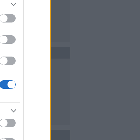
lik
ogatás
ndja ki végre
át oldaladat is
m