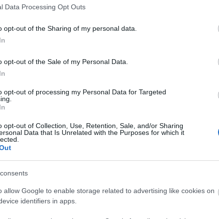
eg tudatod katéterébe,
Ideál is
l Data Processing Opt Outs
 illúziók felejtése.
Kussolás
Marika vá
o opt-out of the Sharing of my personal data.
Prosti
Rokonlát
In
Valaki mo
o opt-out of the Sale of my Personal Data.
. Úgy tűnik, aktivizálódunk.
In
Fácsebuk
to opt-out of processing my Personal Data for Targeted
ing.
pilu.blog
In
o opt-out of Collection, Use, Retention, Sale, and/or Sharing
ersonal Data that Is Unrelated with the Purposes for which it
lected.
Out
Tetszik
0
consents
Reklámozd a saj
o allow Google to enable storage related to advertising like cookies on
evice identifiers in apps.
Archívu