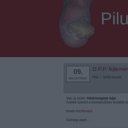
Pil
D.P.P. fejlem
09.
Pilu
|
Szólj hozzá!
december
Van új szám:
Hétköznapok bája
.
A jelek szerint a közeljövőben további
Innen
letöltheted
.
Szöveg alant...