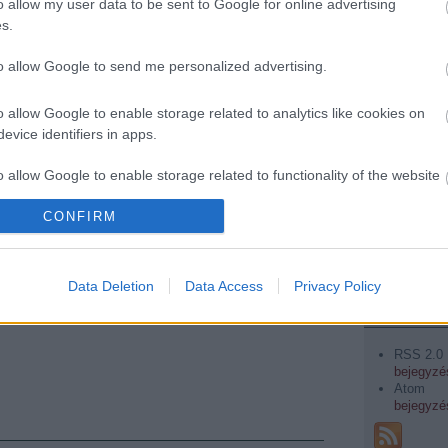
o allow my user data to be sent to Google for online advertising
s.
2012 már
2012 jan
to allow Google to send me personalized advertising.
2011 már
2011 febr
2011 janu
o allow Google to enable storage related to analytics like cookies on
2010 de
evice identifiers in apps.
2010 no
2010 okt
Primus koncert
A februári
2010 sze
o allow Google to enable storage related to functionality of the website
2010 aug
Bécsben, és a
reformok (egyik)
2010 júli
Volton (?)
tétje.
CONFIRM
2010 júni
o allow Google to enable storage related to personalization.
Tovább
...
o allow Google to enable storage related to security, including
Data Deletion
Data Access
Privacy Policy
cation functionality and fraud prevention, and other user protection.
Feedek
RSS 2.0
bejegyzé
Atom
bejegyzé