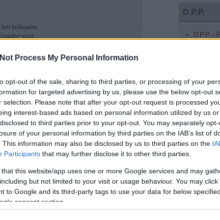
D.P.P.
 lett kishazám,
D.P.P. -
Ecuador után.
D.P.P. - 
D.P.P. 
örli a seggét,
Not Process My Personal Information
D.P.P. a
 smasszer botja vert szét.
to opt-out of the sale, sharing to third parties, or processing of your per
formation for targeted advertising by us, please use the below opt-out s
Keresés
r selection. Please note that after your opt-out request is processed y
ényes maffia.
eing interest-based ads based on personal information utilized by us or
disclosed to third parties prior to your opt-out. You may separately opt-
mbra vetett dögre,
losure of your personal information by third parties on the IAB’s list of
et a hatalomnak bűzös gödre.
. This information may also be disclosed by us to third parties on the
IA
ogy a filmeken,
Participants
that may further disclose it to other third parties.
 de eddig senki nem hitt nekem.
SZVSZ T
 that this website/app uses one or more Google services and may gath
including but not limited to your visit or usage behaviour. You may click 
Fél éve n
 to Google and its third-party tags to use your data for below specifi
Fél lábba
ajta maradt az árcédula,
Felnőttek
ogle consent section.
etünk és halál ura.
Hiszek
Humánus