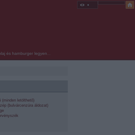
laj és hamburger legyen...
i (minden letölthető)
zép (bulvárcenzúra áldozat)
dge
örvényszék