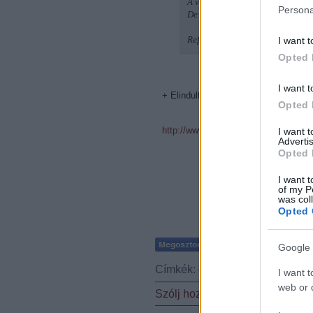
A valóságnak gennye lassan csep
Persona
De kéjgáz nélkül fájdalmas lesz az
Ref.:
I want t
Opted 
I want t
+ Elindult a banda májszpészes lapja
Opted 
http://www.myspace.com/dpp_punk
I want 
Advertis
Opted 
I want t
of my P
was col
Opted 
Google 
Címkék:
d.p.p.
I want t
web or d
Szólj hozzá!