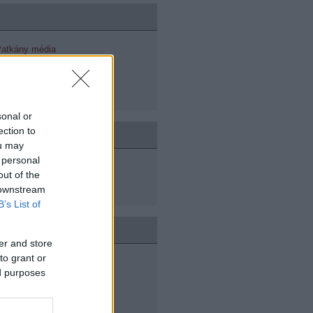
 Patkány média
Elnök úr
- HÉTKÖZNAPOK BÁJA - új
 Májszpészen
sonal or
ection to
ou may
 personal
out of the
 downstream
B’s List of
OPTEN
er and store
to grant or
élküled
ed purposes
l a polgárháborúban
 játszótere
 humános