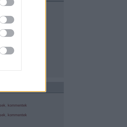
cius
(
1
)
uár
(
1
)
cius
(
1
)
uár
(
1
)
ár
(
4
)
cember
(
7
)
vember
(
3
)
óber
(
3
)
ptember
(
5
)
usztus
(
4
)
us
(
6
)
us
(
2
)
sek
,
kommentek
sek
,
kommentek