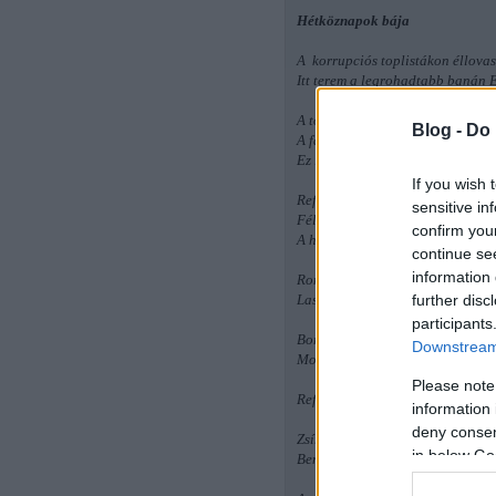
Hétköznapok bája
A korrupciós toplistákon éllovas
Itt terem a legrohadtabb banán 
A törvény felett álló elit velünk t
Blog -
Do 
A falhoz térdelt tinédzserek, kiket
Ez itt...
If you wish 
Ref.:
sensitive in
Félig Csecsenföld, félig Szicília,
confirm you
A hétköznapok bája itt az intézm
continue se
information 
Rontanak a patkányok a szemétdo
further disc
Lassan elnyel mindent tisztesség
participants
Boríték a fegyver alatt, pont, ah
Downstream 
Most már te is látod a valóságot,
Please note
Ref.:
information 
deny consent
Zsíros nyakú fehér gallér, amin r
in below Go
Benne kilóra mért politikus, ki él