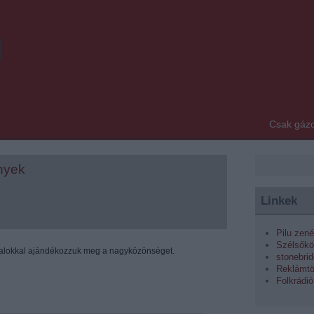
u
Csak gázo
ények
Linkek
Pilu zené
Szélsőkö
 dalokkal ajándékozzuk meg a nagyközönséget.
stonebri
Reklámt
Folkrádió