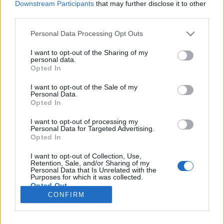
Downstream Participants
that may further disclose it to other
és az egyneműek házassága a két "legalattomosabb
third parties.
és legveszélyesebb" fenyegetés a mai világra
nézve.” Nem könnyezek egy percig sem. A katolikus
Please note that this website/app uses one or more Google
Personal Data Processing Opt Outs
egyházat nem támadják, nem üldözik, mégis
services and may gather and store information including but
csendben…
not limited to your visit or usage behaviour. You may click to
I want to opt-out of the Sharing of my
personal data.
grant or deny consent to Google and its third-party tags to
Opted In
Gyors matek #X
use your data for below specified purposes in below Google
consent section.
I want to opt-out of the Sale of my
Pilu
•
2010. május 12.
99
Personal Data.
Opted In
24 milliárd forint eszeveszetten sok pénz. Annyira
I want to opt-out of processing my
sok, hogy picinyke országunk büdzséjében is komoly
Personal Data for Targeted Advertising.
Opted In
tételnek számít. Hja, melyik minisztérium ne örülne
annak, ha idén hozzávágna a kormány +
I want to opt-out of Collection, Use,
24.000.000.000 HUF-ot. 24 milliárd volt a MALÉV
Retention, Sale, and/or Sharing of my
Personal Data that Is Unrelated with the
tavalyi vesztesége,…
Purposes for which it was collected.
Opted Out
CONFIRM
Google consents