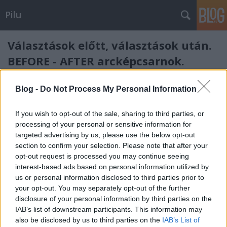
Pilu
Választások előtt, választások után.
BEFORE - AFTER arcképcsarnok.
Pilu
•
2010. május 15.
39
Blog -
Do Not Process My Personal Information
Akikről már van fotónk:És akikét még nagyon várjuk:
If you wish to opt-out of the sale, sharing to third parties, or
processing of your personal or sensitive information for
A pápa szerint a homoszexualitás és
targeted advertising by us, please use the below opt-out
az abortusz, szerintem meg az
section to confirm your selection. Please note that after your
opt-out request is processed you may continue seeing
emberi sötétség a legalattomosabb
interest-based ads based on personal information utilized by
veszély.
us or personal information disclosed to third parties prior to
your opt-out. You may separately opt-out of the further
Pilu
•
2010. május 14.
177
disclosure of your personal information by third parties on the
IAB’s list of downstream participants. This information may
„A pápa kijelentette csütörtökön, hogy az abortusz
also be disclosed by us to third parties on the
IAB’s List of