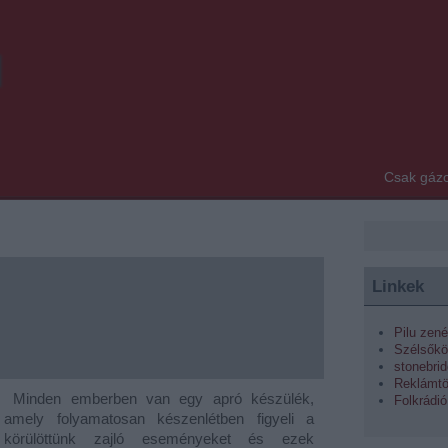
u
Csak gázo
Linkek
Pilu zené
Szélsőkö
stonebri
Reklámt
Minden emberben van egy apró készülék,
Folkrádió
amely folyamatosan készenlétben figyeli a
körülöttünk zajló eseményeket és ezek