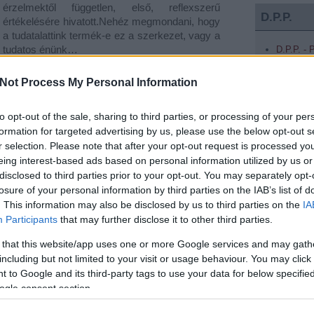
érzelmektől független, első, reflexszerű
D.P.P.
értékelésére hivatott.Nehéz megmondani, hogy
a tudatalattink termék-e ez a szerkezet, vagy a
tudatos énünk…
D.P.P. -
D.P.P. - 
D.P.P. 
Not Process My Personal Information
D.P.P. a
to opt-out of the sale, sharing to third parties, or processing of your per
formation for targeted advertising by us, please use the below opt-out s
Keresés
tovább »
r selection. Please note that after your opt-out request is processed y
eing interest-based ads based on personal information utilized by us or
Tetszik
0
disclosed to third parties prior to your opt-out. You may separately opt-
losure of your personal information by third parties on the IAB’s list of
ber
ösztön
egyén
. This information may also be disclosed by us to third parties on the
IA
Participants
that may further disclose it to other third parties.
SZVSZ T
 that this website/app uses one or more Google services and may gath
including but not limited to your visit or usage behaviour. You may click 
Fél éve n
 to Google and its third-party tags to use your data for below specifi
Fél lábba
l percbe zippelve.
Felnőttek
ogle consent section.
Hiszek
Humánus