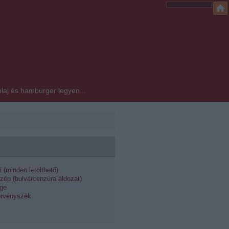
laj és hamburger legyen...
i (minden letölthető)
zép (bulvárcenzúra áldozat)
dge
örvényszék