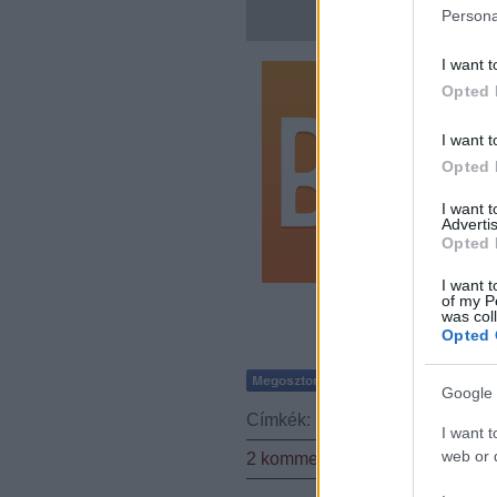
Persona
I want t
Opted 
I want t
Opted 
I want 
Advertis
Opted 
I want t
of my P
was col
Opted 
Google 
Címkék:
lélek
gondolatok
reakc
I want t
web or d
2
komment