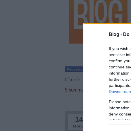
Blog -
Do 
If you wish 
sensitive in
confirm you
continue se
information 
further disc
Címkék:
érzelem
gondolatok
em
participants
5
komment
Downstream 
Please note
information 
deny consent
Agymenések fé
14.
in below Go
Pilu
|
2
komment
február