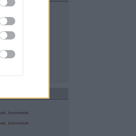
cius
(
1
)
uár
(
1
)
cius
(
1
)
uár
(
1
)
ár
(
4
)
cember
(
7
)
vember
(
3
)
óber
(
3
)
ptember
(
5
)
usztus
(
4
)
us
(
6
)
us
(
2
)
sek
,
kommentek
sek
,
kommentek