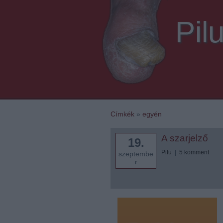
Pil
Címkék
»
egyén
A szarjelző
19.
Pilu
|
5
komment
szeptembe
r