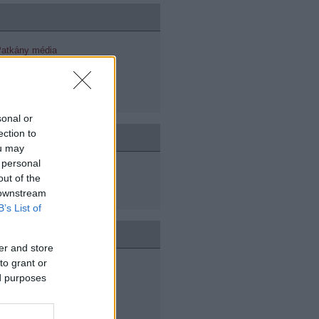
 Patkány média
Elnök úr
- HÉTKÖZNAPOK BÁJA - új
 Májszpészen
sonal or
ection to
ou may
 personal
out of the
 downstream
B’s List of
OPTEN
er and store
to grant or
élküled
ed purposes
l a polgárháborúban
 játszótere
 humános