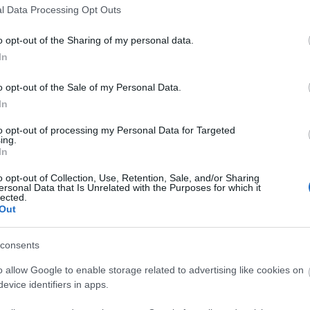
Ideál is
l Data Processing Opt Outs
Kussolás
Marika vá
Újraélesztési kísérletek. Temetni a
o opt-out of the Sharing of my personal data.
Prosti
legnehezebb. Elveszíteni, gyászolni, lemondani
Rokonlát
In
róla, újra felépíteni mindent szeretted nélkül. A
Valaki mo
legnagyobb hegy az életben, amire azért kell
o opt-out of the Sale of my Personal Data.
felkapaszkodnod, hogy a tetejéről a mélybe
In
zuhanj, és a megpróbáltatások végén…
Fácsebuk
to opt-out of processing my Personal Data for Targeted
ing.
pilu.blog
In
o opt-out of Collection, Use, Retention, Sale, and/or Sharing
ersonal Data that Is Unrelated with the Purposes for which it
lected.
tovább »
Out
Tetszik
0
consents
Reklámozd a saj
ió
elengedés
egyén
o allow Google to enable storage related to advertising like cookies on
evice identifiers in apps.
Archívu