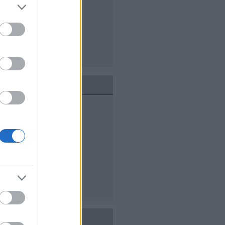
lik
ogatás
ndja ki végre
át oldaladat is
m