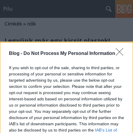
Pilu
Címkék
»
nők
Legyünk már egy kicsit olaszok!
Pilu
•
2009. augusztus 12.
44
Blog -
Do Not Process My Personal Information
Ráday utca, az ebéd utáni kávémat szürcsölöm egy
If you wish to opt-out of the sale, sharing to third parties, or
pub teraszán. Nagy a nyüzsgés így szerda dél
processing of your personal or sensitive information for
tájékán, a környező irodaházak jómunkásemberei
targeted advertising by us, please use the below opt-out
ebédelni igyekeznek. Az előttem szétnyitott HVG nem
section to confirm your selection. Please note that after your
köt le, így a bőséggel felbukkanó női nem
opt-out request is processed you may continue seeing
képviselőire koncentrálok.…
interest-based ads based on personal information utilized by
us or personal information disclosed to third parties prior to
your opt-out. You may separately opt-out of the further
Marika válik
disclosure of your personal information by third parties on the
Pilu
•
2008. március 02.
11
IAB’s list of downstream participants. This information may
also be disclosed by us to third parties on the
IAB’s List of