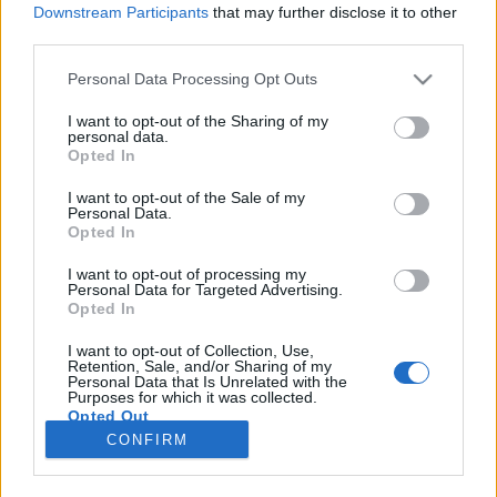
Downstream Participants
that may further disclose it to other
Marika válik. Két gyerek, átlagos egzisztencia,
third parties.
„kettes alá” kilátásokkal, tré munkahellyel. Állásánál
csak a férje szarabb, ezért döntése teljesen
Please note that this website/app uses one or more Google
Personal Data Processing Opt Outs
akceptálható. Az akarat megvan, ebből lépni kell.
services and may gather and store information including but
Nem lesz egyszerű a "hárman egy fizetésből…
not limited to your visit or usage behaviour. You may click to
I want to opt-out of the Sharing of my
personal data.
grant or deny consent to Google and its third-party tags to
Opted In
use your data for below specified purposes in below Google
Ideál is
consent section.
I want to opt-out of the Sale of my
Personal Data.
Pilu
•
2008. március 01.
16
Opted In
Az ideálok körül járt az agyam a minap. Hím lévén,
I want to opt-out of processing my
Personal Data for Targeted Advertising.
első körben a külsőségek körül kattogtak a
Opted In
gondolataim. Repkedtek a kételyek, hogy mi az,
minek az, létezik-e egyáltalán? Lélekbúváraink
I want to opt-out of Collection, Use,
Retention, Sale, and/or Sharing of my
biztosan kötetek tucatjait gyártják a kérdésből, hogy
Personal Data that Is Unrelated with the
miért olyan amilyen,…
Purposes for which it was collected.
Opted Out
CONFIRM
Google consents