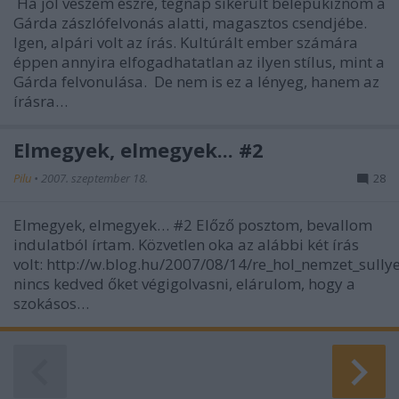
Ha jól veszem észre, tegnap sikerült belepukiznom a
Gárda zászlófelvonás alatti, magasztos csendjébe.
Igen, alpári volt az írás. Kultúrált ember számára
éppen annyira elfogadhatatlan az ilyen stílus, mint a
Gárda felvonulása. De nem is ez a lényeg, hanem az
írásra…
Elmegyek, elmegyek... #2
Pilu
•
2007. szeptember 18.
28
Elmegyek, elmegyek… #2 Előző posztom, bevallom
indulatból írtam. Közvetlen oka az alábbi két írás
volt: http://w.blog.hu/2007/08/14/re_hol_nemzet_sully
nincs kedved őket végigolvasni, elárulom, hogy a
szokásos…