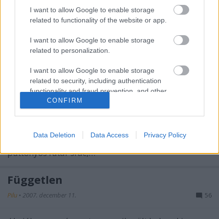
Az jutott eszembe, míg hüledeztem az árakon, hogy
I want to allow Google to enable storage
nem ez az egyetlen költsége a szürkeállomány-
related to functionality of the website or app.
rombolás eme…
I want to allow Google to enable storage
related to personalization.
Manáger Uram
I want to allow Google to enable storage
Pilu
•
2008. február 12.
119
related to security, including authentication
functionality and fraud prevention, and other
Megint ülök a dugóban. Ez a Hungária totál KO, itt
CONFIRM
user protection.
hajnal kettőkor is nyomor van. Araszolunk az Üllői
felé már vagy húsz perce. Nézelődöm jobb
híján, alkalmi szomszédjaim intim szférájába
Data Deletion
Data Access
Privacy Policy
fókuszálom a pupillámat. Előttem család, jobbra
puttonyos futár srác,…
Független
Pilu
•
2007. december 11.
56