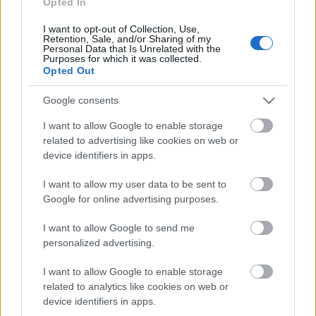
Opted In
vagyonuk…
I want to opt-out of Collection, Use,
Retention, Sale, and/or Sharing of my
Köcsög kommenter
Personal Data that Is Unrelated with the
Purposes for which it was collected.
Pilu
•
2008. március 04.
63
Opted Out
Google consents
Hogy a blogolásra vetemedők általában mekkora
kretének, azt gondolom, nem kell különösebben
I want to allow Google to enable storage
ecsetelni. Azok a képernyőrecskázók, akiknek az
related to advertising like cookies on web or
életben nem adatik meg, hogy elmondhassák
device identifiers in apps.
véleményüket – vagy, mert nem tudnak beszélni,
vagy, mert ha véletlenül kinyitják a…
I want to allow my user data to be sent to
Google for online advertising purposes.
Hádéredi
I want to allow Google to send me
personalized advertising.
Pilu
•
2008. február 27.
17
I want to allow Google to enable storage
HD Ready LCD, 46”. Három kilónál is többet kóstál
related to analytics like cookies on web or
egy ilyen reklámoltár. Vegyük alapul, hogy három
device identifiers in apps.
évig fogja segíteni agyad leépítését ez a készülék.*