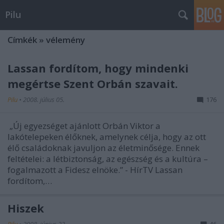
Pilu
Címkék
»
vélemény
Lassan fordítom, hogy mindenki
megértse Szent Orbán szavait.
Pilu
•
2008. július 05.
176
„Új egyezséget ajánlott Orbán Viktor a
lakótelepeken élőknek, amelynek célja, hogy az ott
élő családoknak javuljon az életminősége. Ennek
feltételei: a létbiztonság, az egészség és a kultúra –
fogalmazott a Fidesz elnöke.” - HírTV Lassan
fordítom,…
Hiszek