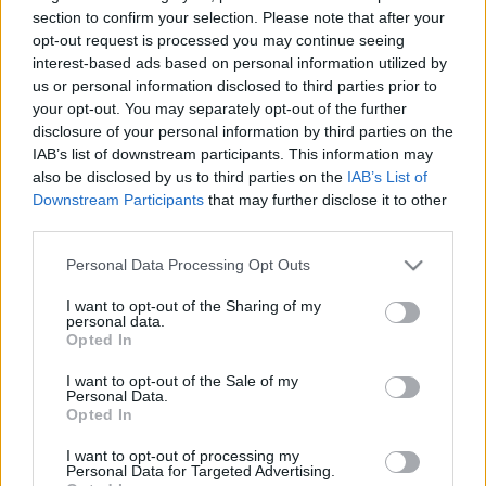
Top100 homeless
section to confirm your selection. Please note that after your
opt-out request is processed you may continue seeing
Pilu
•
2008. május 24.
75
interest-based ads based on personal information utilized by
us or personal information disclosed to third parties prior to
A zebránál állok. Mögöttem egy hajléktalan fekszik
your opt-out. You may separately opt-out of the further
disclosure of your personal information by third parties on the
a ház falához kuporodva, előttem egy Bentley húz el
IAB’s list of downstream participants. This information may
az úton. Előttem a követendő példa, mögöttem az
also be disclosed by us to third parties on the
IAB’s List of
elrettentő. Beszélik, hogy a hajléktalanok száma
Downstream Participants
that may further disclose it to other
néhány tízezerre tehető. A luxus körülmények között
third parties.
élők…
Please note that this website/app uses one or more Google
Personal Data Processing Opt Outs
Adóamnesztia
services and may gather and store information including but
not limited to your visit or usage behaviour. You may click to
I want to opt-out of the Sharing of my
personal data.
Pilu
•
2008. április 15.
8
grant or deny consent to Google and its third-party tags to
Opted In
use your data for below specified purposes in below Google
consent section.
Adóamnesztia, az. Lassan húsz évvel a
I want to opt-out of the Sale of my
Personal Data.
rendszerváltás után, feltétlenül kell. Ennyi lett volna
Opted In
a tolvajoknak szánt türelmi idő? Esély a Q7-sel
furikázó, minimálbérre bejelentett vállalkozóknak,
I want to opt-out of processing my
Personal Data for Targeted Advertising.
az Offshore Ferenceknek a ki tudja honnan származó